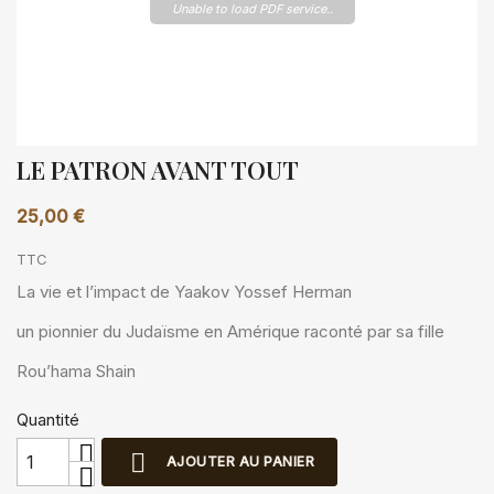
Unable to load PDF service..
LE PATRON AVANT TOUT
25,00 €
TTC
La vie et l’impact de Yaakov Yossef Herman
un pionnier du Judaïsme en Amérique raconté par sa fille
Rou’hama Shain
Quantité

AJOUTER AU PANIER