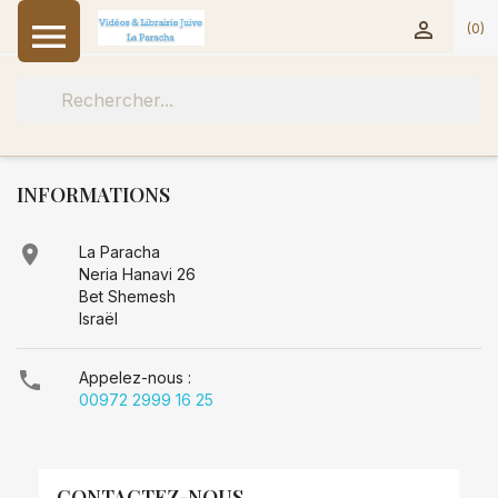


(0)
INFORMATIONS

La Paracha
Neria Hanavi 26
Bet Shemesh
Israël

Appelez-nous :
00972 2999 16 25
CONTACTEZ-NOUS