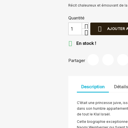
Récit chaleureux et émouvant de la
Quantité

AJOUTER A

En stock !
Partager
Description
Détail
C’était une princesse juive, is
dans son humble appartement 
de tout le Klal Israël.
Cette biographie exceptionnell
Naomi Weinberger qui furent t