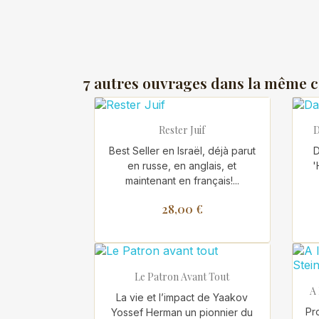
7 autres ouvrages dans la même c

Aperçu rapide
Rester Juif
D
Best Seller en Israël, déjà parut
D
en russe, en anglais, et
'
maintenant en français!...
28,00 €

Aperçu rapide
Le Patron Avant Tout
A
La vie et l’impact de Yaakov
Pro
Yossef Herman un pionnier du