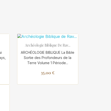

Aperçu rapide
Archéologie Biblique De Rav...
i
ARCHÉOLOGIE BIBLIQUE La Bible
ays,
Sortie des Profondeurs de la
Terre Volume 1 Période...
35,00 €