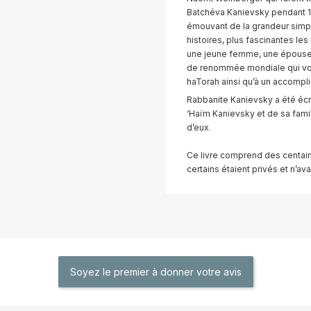
Batchéva Kanievsky pendant 18
émouvant de la grandeur simpl
histoires, plus fascinantes le
une jeune femme, une épouse,
de renommée mondiale qui voua 
haTorah ainsi qu’à un accompl
Rabbanite Kanievsky a été écri
‘Haïm Kanievsky et de sa fami
d’eux.
Ce livre comprend des centai
certains étaient privés et n’av
Soyez le premier à donner votre avis