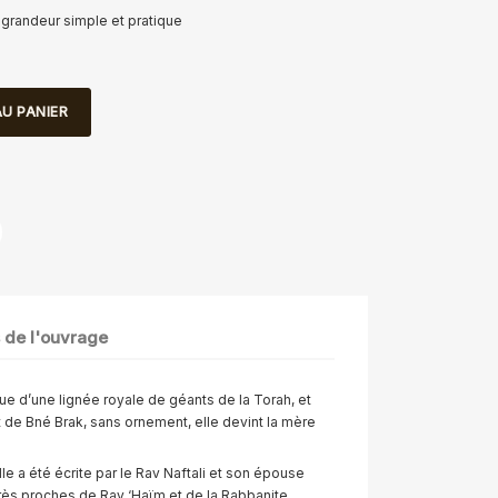
 grandeur simple et pratique
U PANIER
s de l'ouvrage
sue d’une lignée royale de géants de la Torah, et
de Bné Brak, sans ornement, elle devint la mère
e a été écrite par le Rav Naftali et son épouse
rès proches de Rav ‘Haïm et de la Rabbanite