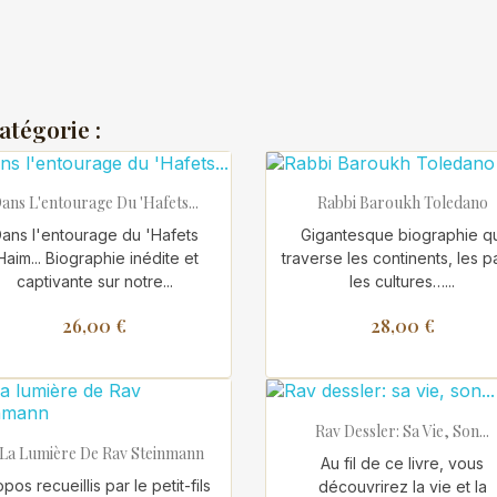
atégorie :


Aperçu rapide
Aperçu rapide
ans L'entourage Du 'Hafets...
Rabbi Baroukh Toledano
ans l'entourage du 'Hafets
Gigantesque biographie qu
Haim... Biographie inédite et
traverse les continents, les p
captivante sur notre...
les cultures…...
26,00 €
28,00 €

Aperçu rapide
Rav Dessler: Sa Vie, Son...

Aperçu rapide
 La Lumière De Rav Steinmann
Au fil de ce livre, vous
pos recueillis par le petit-fils
découvrirez la vie et la