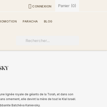
Panier
(0)

CONNEXION
ROMOTION
PARACHA
BLOG
SKY
’une lignée royale de géants de la Torah, et dans son
s ornement, elle devint la mère de tout le Klal Israël.
abbanite Batchéva Kanievsky.