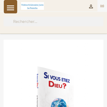


(0)