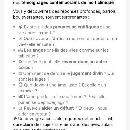
des
témoignages contemporains de mort clinique
.
Vous y découvrirez des réponses profondes, parfois
bouleversantes, souvent surprenantes :
🧠 Existe-t-il des
preuves scientifiques
d’une
vie après la mort ?
🌌 Que traverse l’
âme
au moment du décès et où
va-t-elle ensuite ?
👼 Les
anges
ont-ils des ailes comme sur les
tableaux ?
♻️ Une âme peut-elle
revenir dans un autre
corps
?
⚖️ Comment se déroule le
jugement divin
? Qui
sont les juges ?
😇 Que devient une âme juste ? Et celle d’un
criminel ?
🕊️ L’âme garde-t-elle une forme ? Peut-elle
parler, se déplacer, agir ?
🤝 Peut-on
aider un défunt
? Et peut-il nous
aider en retour ?
🔎 Un ouvrage accessible, rigoureux et enrichissant,
qui éclaire des sujets rarement abordés avec autant