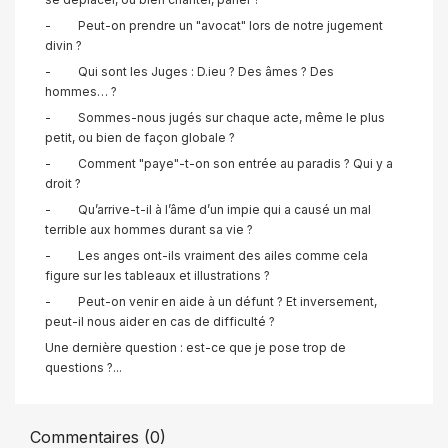
- Peut-on prendre un "avocat" lors de notre jugement
divin ?
- Qui sont les Juges : D.ieu ? Des âmes ? Des
hommes… ?
- Sommes-nous jugés sur chaque acte, même le plus
petit, ou bien de façon globale ?
- Comment "paye"-t-on son entrée au paradis ? Qui y a
droit ?
- Qu’arrive-t-il à l’âme d’un impie qui a causé un mal
terrible aux hommes durant sa vie ?
- Les anges ont-ils vraiment des ailes comme cela
figure sur les tableaux et illustrations ?
- Peut-on venir en aide à un défunt ? Et inversement,
peut-il nous aider en cas de difficulté ?
Une dernière question : est-ce que je pose trop de
questions ?...
Commentaires (0)