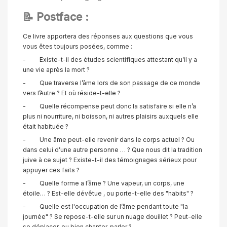
📝
Postface :
Ce livre apportera des réponses aux questions que vous
vous êtes toujours posées, comme :
- Existe-t-il des études scientifiques attestant qu’il y a
une vie après la mort ?
- Que traverse l’âme lors de son passage de ce monde
vers l’Autre ? Et où réside-t-elle ?
- Quelle récompense peut donc la satisfaire si elle n’a
plus ni nourriture, ni boisson, ni autres plaisirs auxquels elle
était habituée ?
- Une âme peut-elle revenir dans le corps actuel ? Ou
dans celui d’une autre personne … ? Que nous dit la tradition
juive à ce sujet ? Existe-t-il des témoignages sérieux pour
appuyer ces faits ?
- Quelle forme a l’âme ? Une vapeur, un corps, une
étoile… ? Est-elle dévêtue , ou porte-t-elle des "habits" ?
- Quelle est l'occupation de l’âme pendant toute "la
journée" ? Se repose-t-elle sur un nuage douillet ? Peut-elle
se déplacer, ou bien chanter, parler ?