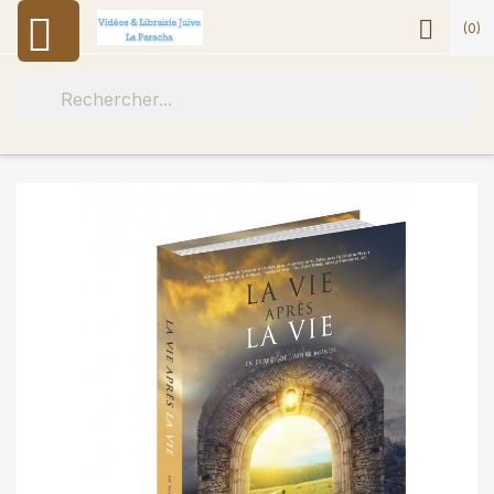


(0)