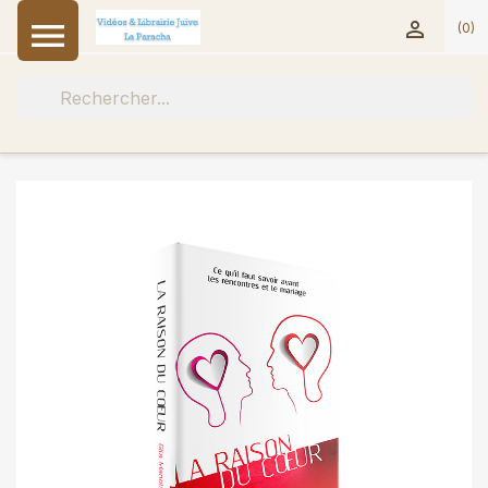


(0)