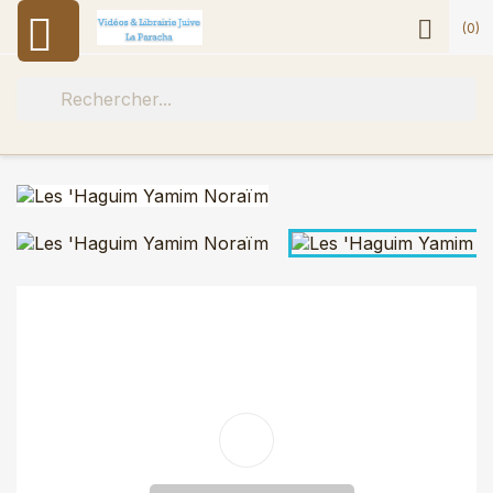


(0)