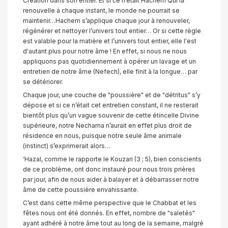
Création dans son entier. Et si ce n’était Hachem Qui la
renouvelle à chaque instant, le monde ne pourrait se
maintenir…Hachem s’applique chaque jour à renouveler,
régénérer et nettoyer l’univers tout entier… Or si cette règle
est valable pour la matière et l’univers tout entier, elle l'est
d'autant plus pour notre âme ! En effet, si nous ne nous
appliquons pas quotidiennement à opérer un lavage et un
entretien de notre âme (Nefech), elle finit à la longue… par
se détériorer.
Chaque jour, une couche de "poussière" et de "détritus" s’y
dépose et si ce n’était cet entretien constant, il ne resterait
bientôt plus qu’un vague souvenir de cette étincelle Divine
supérieure, notre Nechama n’aurait en effet plus droit de
résidence en nous, puisque notre seule âme animale
(instinct) s’exprimerait alors…
‘Hazal, comme le rapporte le Kouzari (3 ; 5), bien conscients
de ce problème, ont donc instauré pour nous trois prières
par jour, afin de nous aider à balayer et à débarrasser notre
âme de cette poussière envahissante.
C’est dans cette même perspective que le Chabbat et les
fêtes nous ont été donnés. En effet, nombre de "saletés"
ayant adhéré à notre âme tout au long de la semaine, malgré