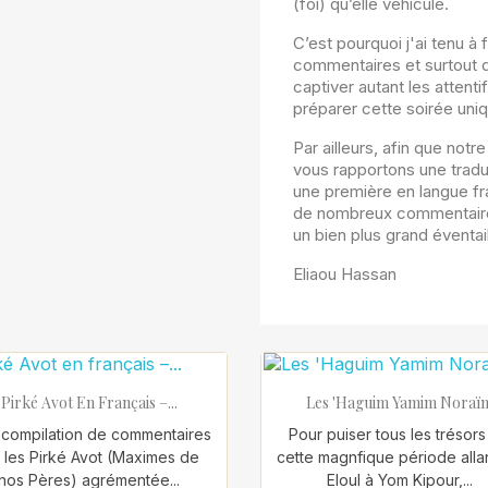
(foi) qu’elle véhicule.
C’est pourquoi j'ai tenu à
commentaires et surtout de 
captiver autant les attenti
préparer cette soirée uniq
Par ailleurs, afin que notr
vous rapportons une traduc
une première en langue fra
de nombreux commentaires
un bien plus grand éventail
Eliaou Hassan


Aperçu rapide
Aperçu rapide
Pirké Avot En Français –...
Les 'Haguim Yamim Noraï
compilation de commentaires
Pour puiser tous les trésor
r les Pirké Avot (Maximes de
cette magnfique période alla
nos Pères) agrémentée...
Eloul à Yom Kipour,...