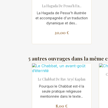

Aperçu rapide
La Hagada De Pessa'h En...
La Hagada de Pessa'h illustrée
et accompagnée d'un traduction
dynamique et des...
20,00 €
5 autres ouvrages dans la même c
C

Aperçu rapide
Le Chabbat De Rav Aryé Kaplan
Pourquoi le Chabbat est-il la
seule pratique religieuse
mentionnée dans le texte...
8,00 €