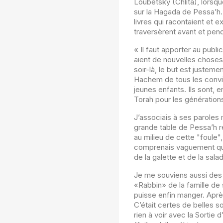
Loubetsky (Chlita), lorsqu
sur la Hagada de Pessa’h. 
livres qui racontaient et
traversèrent avant et pend
« Il faut apporter au publi
aient de nouvelles choses
soir-là, le but est justeme
Hachem de tous les conviv
jeunes enfants. Ils sont, e
Torah pour les générations
J’associais à ses paroles
grande table de Pessa’h r
au milieu de cette "foule",
comprenais vaguement que 
de la galette et de la sal
Je me souviens aussi des 
«Rabbin» de la famille de 
puisse enfin manger. Après
C’était certes de belles so
rien à voir avec la Sorti