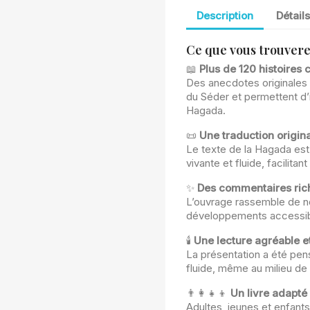
Description
Détail
Ce que vous trouvere
📖
Plus de 120 histoires 
Des anecdotes originales 
du Séder et permettent d’i
Hagada.
📜
Une traduction origin
Le texte de la Hagada est
vivante et fluide, facilita
✨
Des commentaires rich
L’ouvrage rassemble de no
développements accessibl
🕯
Une lecture agréable et
La présentation a été pen
fluide, même au milieu de 
👨‍👩‍👧‍👦
Un livre adapté 
Adultes, jeunes et enfants