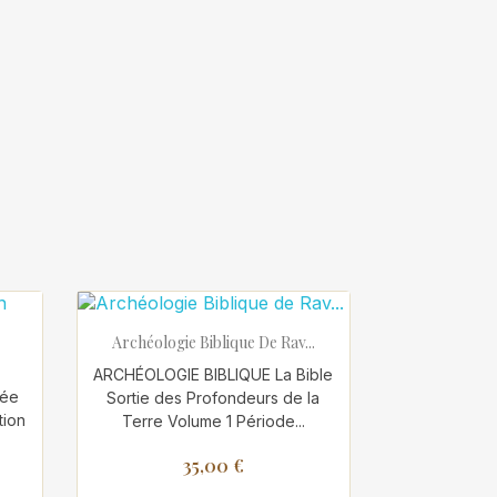

Aperçu rapide
Archéologie Biblique De Rav...
ARCHÉOLOGIE BIBLIQUE La Bible
rée
Sortie des Profondeurs de la
tion
Terre Volume 1 Période...
35,00 €