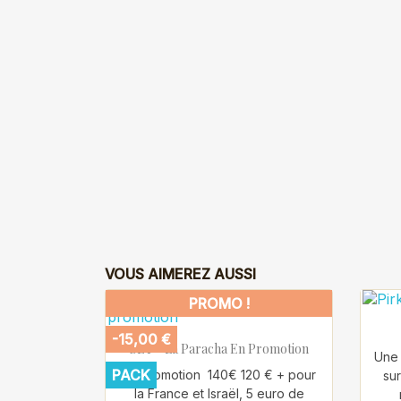
VOUS AIMEREZ AUSSI
PROMO !
-15,00 €

Aperçu rapide
SET - La Paracha En Promotion
Une 
PACK
En promotion 140€ 120 € + pour
su
la France et Israël, 5 euro de