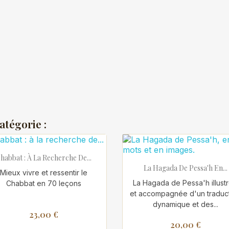
atégorie :

Aperçu rapide
habbat : À La Recherche De...

Aperçu rapide
La Hagada De Pessa'h En...
Mieux vivre et ressentir le
La Hagada de Pessa'h illust
Chabbat en 70 leçons
et accompagnée d'un traduc
dynamique et des...
23,00 €
20,00 €