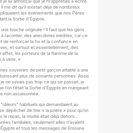
e je lui annonçai que je m’apprêtais à écrire
Il me dit qu’il existait déjà de nombreux
 expliquaient les évènements que nos Pères
ant la Sortie d’Égypte.
c une touche originale ! Il faut que les gens
 à raconter, des anecdotes inédites, car ce
nt de renforcer la foi et la confiance en
es, et surtout et essentiellement, des
n effet, les porteurs de la flamme de la
 à venir. »
 mes souvenirs de petit garçon attablé à une
éunissant plus de soixante personnes. Assis
 je ne savais pas trop ce qui se passait, je
l’on fêtait la Sortie d’Égypte en mangeant
ade non assaisonnée.
"râleurs" habituels qui demandaient au
se dépêcher de finir « la prière » pour qu’on
 le repas, la moitié était déjà dehors…
irées familiales, seulement elles n’avaient
e d’Égypte et tous les messages de Emouna