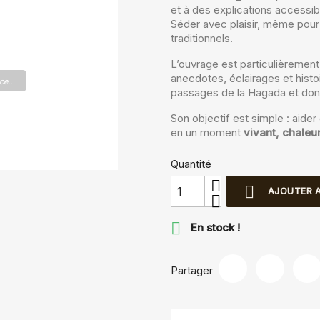
et à des explications accessib
Séder avec plaisir, même pour
traditionnels.
L’ouvrage est particulièrement
anecdotes, éclairages et histoir
ce..
passages de la Hagada et donn
Son objectif est simple : aide
en un moment
vivant, chale
Quantité

AJOUTER A

En stock !
Partager