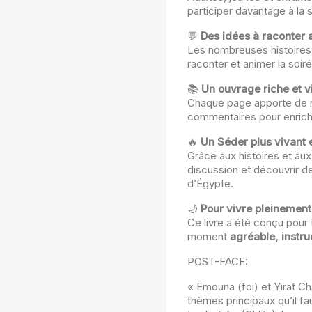
participer davantage à la 
💬
Des idées à raconter a
Les nombreuses histoires 
raconter et animer la soiré
📚
Un ouvrage riche et v
Chaque page apporte de n
commentaires pour enrich
🔥
Un Séder plus vivant e
Grâce aux histoires et aux
discussion et découvrir d
d’Égypte.
🌙
Pour vivre pleinement
Ce livre a été conçu pour
moment
agréable, instruc
POST-FACE:
« Emouna (foi) et Yirat Ch
thèmes principaux qu’il f