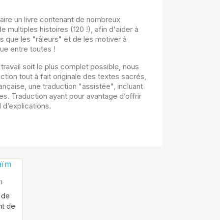
 faire un livre contenant de nombreux
multiples histoires (120 !), afin d'aider à
fs que les "râleurs" et de les motiver à
ue entre toutes !
e travail soit le plus complet possible, nous
tion tout à fait originale des textes sacrés,
nçaise, une traduction "assistée", incluant
. Traduction ayant pour avantage d’offrir
 d’explications.
m
s de
nt de