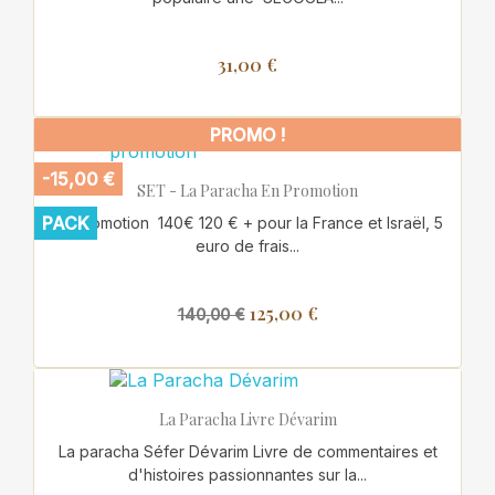
31,00 €
PROMO !
-15,00 €
SET - La Paracha En Promotion
PACK
En promotion 140€ 120 € + pour la France et Israël, 5
euro de frais...
125,00 €
140,00 €
La Paracha Livre Dévarim
La paracha Séfer Dévarim Livre de commentaires et
d'histoires passionnantes sur la...