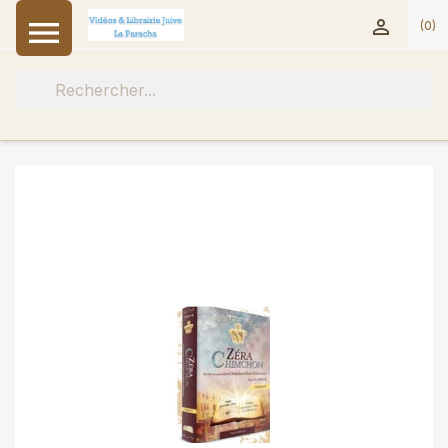


(0)