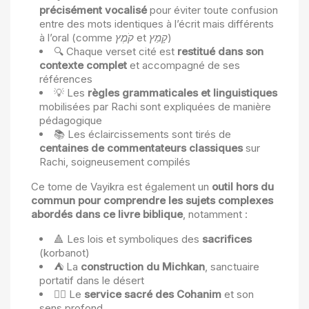
précisément vocalisé
pour éviter toute confusion
entre des mots identiques à l’écrit mais différents
à l’oral (comme
קֹמֶץ
et
קָמֵץ
)
🔍 Chaque verset cité est
restitué dans son
contexte complet
et accompagné de ses
références
💡 Les
règles grammaticales et linguistiques
mobilisées par Rachi sont expliquées de manière
pédagogique
📚 Les éclaircissements sont tirés de
centaines de commentateurs classiques
sur
Rachi, soigneusement compilés
Ce tome de Vayikra est également un
outil hors du
commun pour comprendre les sujets complexes
abordés dans ce livre biblique
, notamment :
🔺 Les lois et symboliques des
sacrifices
(korbanot)
⛺ La
construction du Michkan
, sanctuaire
portatif dans le désert
👨‍⚖️ Le
service sacré des Cohanim
et son
sens profond