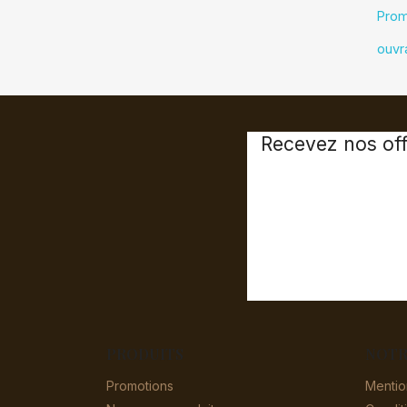
Prom
ouvr
Recevez nos off
PRODUITS
NOTR
Promotions
Mentio