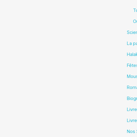
T
O
Scie
La p
Halak
Fête
Mous
Roma
Biog
Livr
Livr
Nos 