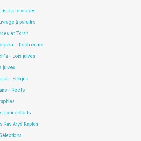
ous les ouvrages
uvrage à paraitre
nces et Torah
aracha - Torah écrite
h'a - Lois juives
s juives
sar - Ethique
ns - Récits
raphies
es pour enfants
es Rav Aryé Kaplan
Sélections