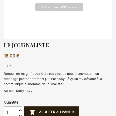
Unable to load PDF service..
LE JOURNALISTE
18,00 €
TTC
Receuil de magnifiques histoires vécues nous transmettant un
message profondémment juif. Par Koby Lévy, un rav dévoué à la
communiqué surnommé "le journaliste".
Auteur : Koby Lévy
Quantité

AJOUTER AU PANIER