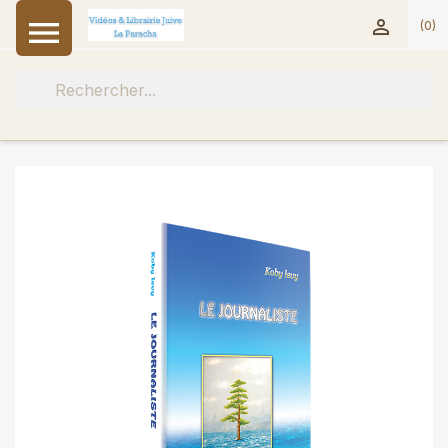


(0)