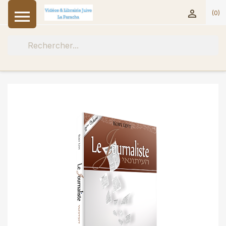


(0)