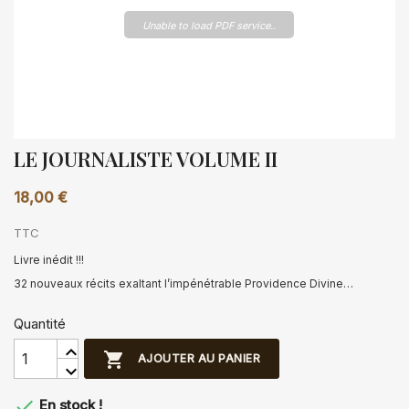
Unable to load PDF service..
LE JOURNALISTE VOLUME II
18,00 €
TTC
Livre inédit !!!
32 nouveaux récits exaltant l’impénétrable
Providence Divine…
Quantité

AJOUTER AU PANIER

En stock !