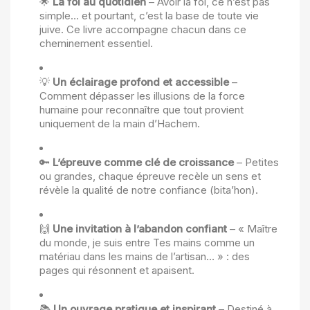
🌟
La foi au quotidien
– Avoir la foi, ce n’est pas
simple… et pourtant, c’est la base de toute vie
juive. Ce livre accompagne chacun dans ce
cheminement essentiel.
💡
Un éclairage profond et accessible
–
Comment dépasser les illusions de la force
humaine pour reconnaître que tout provient
uniquement de la main d’Hachem.
🔑
L’épreuve comme clé de croissance
– Petites
ou grandes, chaque épreuve recèle un sens et
révèle la qualité de notre confiance (bita’hon).
🙌
Une invitation à l’abandon confiant
– « Maître
du monde, je suis entre Tes mains comme un
matériau dans les mains de l’artisan… » : des
pages qui résonnent et apaisent.
📚
Un ouvrage pratique et inspirant
– Destiné à