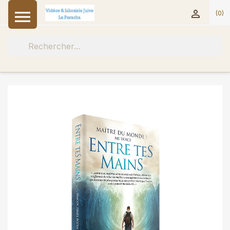


(0)