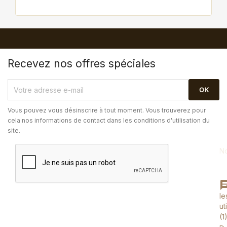
Recevez nos offres spéciales
Vous pouvez vous désinscrire à tout moment. Vous trouverez pour
cela nos informations de contact dans les conditions d'utilisation du
site.
N
le
ut
(1