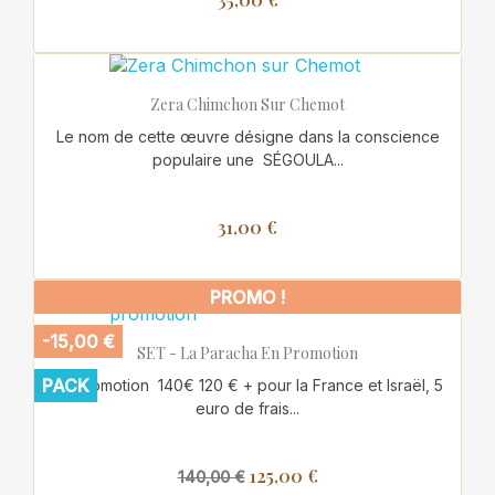
Zera Chimchon Sur Chemot
Le nom de cette œuvre désigne dans la conscience
populaire une SÉGOULA...
31,00 €
PROMO !
-15,00 €
SET - La Paracha En Promotion
PACK
En promotion 140€ 120 € + pour la France et Israël, 5
euro de frais...
125,00 €
140,00 €