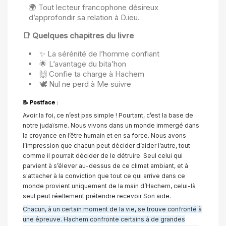
🌍 Tout lecteur francophone désireux
d’approfondir sa relation à D.ieu.
📑
Quelques chapitres du livre
✨
La sérénité de l’homme confiant
🌟
L’avantage du bita’hon
🙌
Confie ta charge à Hachem
🕊️
Nul ne perd à Me suivre
📝
Postface :
Avoir la foi, ce n’est pas simple ! Pourtant, c’est la base de
notre judaïsme. Nous vivons dans un monde immergé dans
la croyance en l’être humain et en sa force. Nous avons
l’impression que chacun peut décider d’aider l’autre, tout
comme il pourrait décider de le détruire. Seul celui qui
parvient à s’élever au-dessus de ce climat ambiant, et à
s'attacher à la conviction que tout ce qui arrive dans ce
monde provient uniquement de la main d’Hachem, celui-là
seul peut réellement prétendre recevoir Son aide.
Chacun, à un certain moment de la vie, se trouve confronté à
une épreuve. Hachem confronte certains à de grandes